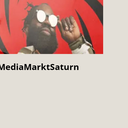
MediaMarktSaturn