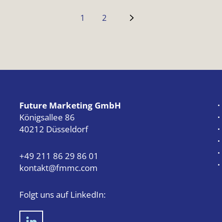
1
2
Future Marketing GmbH
·
Königsallee 86
·
40212 Düsseldorf
·
·
·
+49 211 86 29 86 01
·
kontakt@fmmc.com
Folgt uns auf LinkedIn: