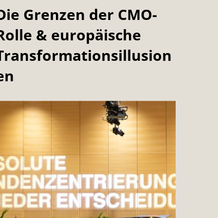
Die Grenzen der CMO-
R
Rolle & europäische
Transformationsillusion
en
&
R