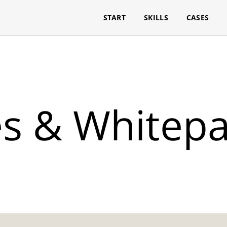
START
SKILLS
CASES
s & Whitep